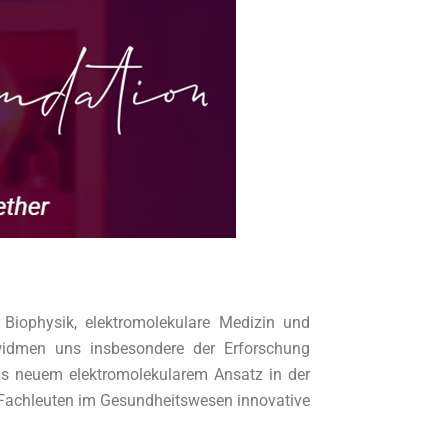
Biophysik, elektromolekulare Medizin und
widmen uns insbesondere der Erforschung
ls neuem elektromolekularem Ansatz in der
n Fachleuten im Gesundheitswesen innovative