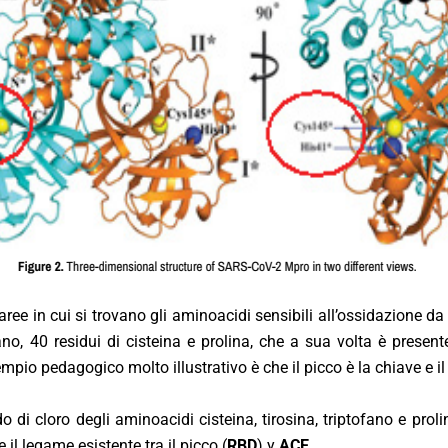
ree in cui si trovano gli aminoacidi sensibili all’ossidazione da
ano, 40 residui di cisteina e prolina, che a sua volta è present
sempio pedagogico molto illustrativo è che il picco è la chiave e i
i cloro degli aminoacidi cisteina, tirosina, triptofano e prolina
l legame esistente tra il picco (
RBD
) y
ACE
.