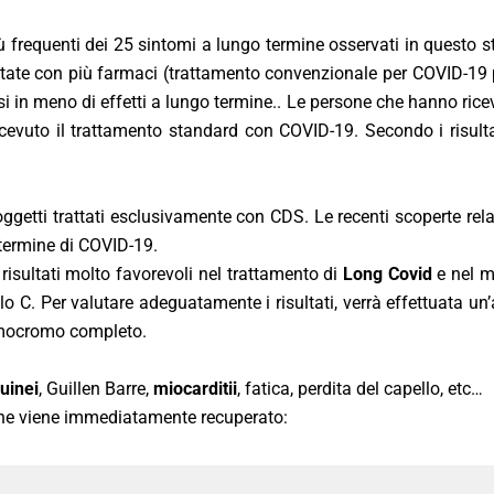
 più frequenti dei 25 sintomi a lungo termine osservati in questo 
trattate con più farmaci (trattamento convenzionale per COVID-19
 in meno di effetti a lungo termine.. Le persone che hanno ricevu
ricevuto il trattamento standard con COVID-19. Secondo i risul
soggetti trattati esclusivamente con CDS. Le recenti scoperte rela
o termine di COVID-19.
risultati molto favorevoli nel trattamento di
Long Covid
e nel mi
o C. Per valutare adeguatamente i risultati, verrà effettuata un’
emocromo completo.
uinei
, Guillen Barre,
miocarditii
, fatica, perdita del capello, etc…
he viene immediatamente recuperato: