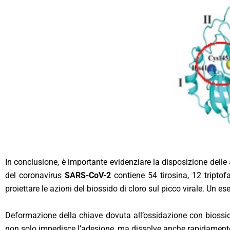
In conclusione, è importante evidenziare la disposizione delle a
del coronavirus
SARS-CoV-2
contiene 54 tirosina, 12 triptof
proiettare le azioni del biossido di cloro sul picco virale. Un e
Deformazione della chiave dovuta all’ossidazione con biossido d
non solo impedisce l’adesione, ma dissolve anche rapidamente i