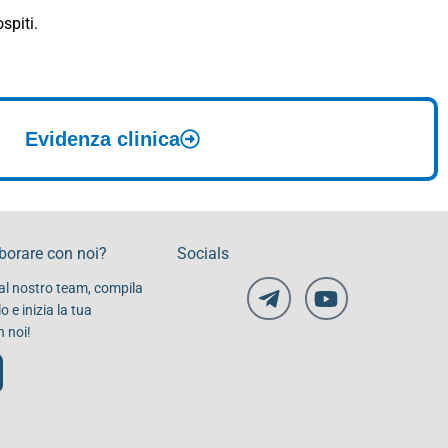
spiti.
Evidenza clinica
aborare con noi?
Socials
i al nostro team, compila
 e inizia la tua
 noi!