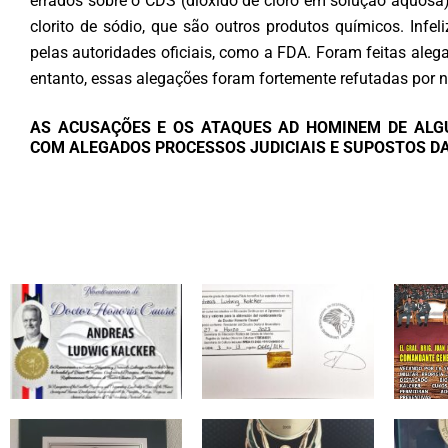
errados sobre o CDS (dióxido de cloro em solução aquosa) 
clorito de sódio, que são outros produtos químicos. Infe
pelas autoridades oficiais, como a FDA. Foram feitas ale
entanto, essas alegações foram fortemente refutadas por n
AS ACUSAÇÕES E OS ATAQUES AD HOMINEM DE ALG
COM ALEGADOS PROCESSOS JUDICIAIS E SUPOSTOS D