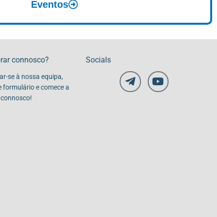
Eventos
orar connosco?
Socials
tar-se à nossa equipa,
e formulário e comece a
 connosco!