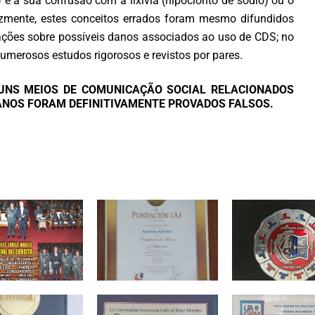
e a sua confusão com a lixívia (hipoclorito de sódio) ou o
lizmente, estes conceitos errados foram mesmo difundidos
gações sobre possíveis danos associados ao uso de CDS; no
umerosos estudos rigorosos e revistos por pares.
UNS MEIOS DE COMUNICAÇÃO SOCIAL RELACIONADOS
ANOS FORAM DEFINITIVAMENTE PROVADOS FALSOS.