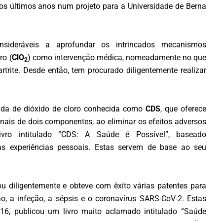
nos últimos anos num projeto para a Universidade de Berna
sideráveis a aprofundar os intrincados mecanismos
ro (
ClO
) como intervenção médica, nomeadamente no que
2
trite. Desde então, tem procurado diligentemente realizar
ada de dióxido de cloro conhecida como
CDS
, que oferece
nais de dois componentes, ao eliminar os efeitos adversos
ivro intitulado “CDS: A Saúde é Possível”, baseado
as experiências pessoais. Estas servem de base ao seu
u diligentemente e obteve com êxito várias patentes para
o, a infeção, a sépsis e o coronavírus SARS-CoV-2. Estas
6, publicou um livro muito aclamado intitulado “Saúde