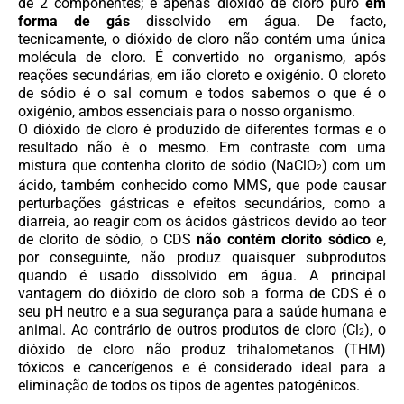
de 2 componentes; é apenas dióxido de cloro puro
em
forma de gás
dissolvido em água. De facto,
tecnicamente, o dióxido de cloro não contém uma única
molécula de cloro. É convertido no organismo, após
reações secundárias, em ião cloreto e oxigénio. O cloreto
de sódio é o sal comum e todos sabemos o que é o
oxigénio, ambos essenciais para o nosso organismo.
O dióxido de cloro é produzido de diferentes formas e o
resultado não é o mesmo. Em contraste com uma
mistura que contenha clorito de sódio
(NaClO
) com um
2
ácido, também conhecido como MMS, que pode causar
perturbações gástricas e efeitos secundários, como a
diarreia, ao reagir com os ácidos gástricos devido ao teor
de clorito de sódio, o CDS
não contém clorito sódico
e,
por conseguinte, não produz quaisquer subprodutos
quando é usado dissolvido em água. A principal
vantagem do dióxido de cloro sob a forma de CDS é o
seu pH neutro e a sua segurança para a saúde humana e
animal. Ao contrário de outros produtos de cloro (Cl
), o
2
dióxido de cloro não produz trihalometanos (THM)
tóxicos e cancerígenos e é considerado ideal para a
eliminação de todos os tipos de agentes patogénicos.