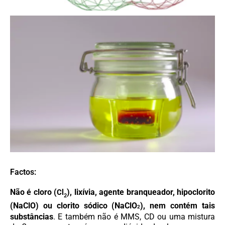
Factos:
Não
é cloro (
), lixívia, agente branqueador, hipoclorito
Cl
2
(NaClO)
ou clorito sódico
(NaClO
)
, nem contém tais
2
substâncias
. E também não é MMS, CD ou uma mistura