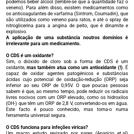
podemos beber álcool (lembre-se que a quantidade faz o
veneno). Para além disso, existem medicamentos como
os anticoagulantes de varfarina (Sintrom, Coumadin), que
são utilizados como veneno para ratos, e até o spray de
nitroglicerina para a angina de peito, que é dinamite e
explosivo.
A aplicação de uma substância noutros domínios é
irrelevante para um medicamento.
O CDS é um oxidante?
Sim, o dióxido de cloro sob a forma de CDS é um
oxidante,
mas também atua como um antioxidante (!)
. É
capaz de oxidar agentes patogénicos e substâncias
ácidas cujo potencial de oxidação-redução (ORP) seja
inferior ao seu ORP de 0,95V. O que poucas pessoas
sabem é que, ao mesmo tempo, pode reduzir os radicais
livres nocivos com um ORP elevado, como os hidroxilos
(OH-) que têm um ORP de 2,8 V, convertendo-os em água.
Este facto é pouco conhecido, mas torna-o numa
ferramenta universal segura.
O CDS funciona para infeções víricas?
Um macro estudo revisado por pares (Aparicio et.al)