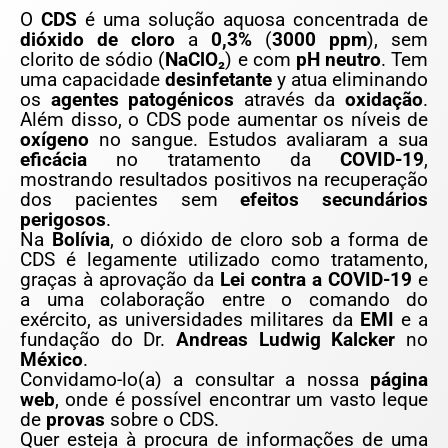
O
CDS
é uma solução aquosa concentrada de
dióxido de cloro
a
0,3%
(
3000 ppm
), sem
clorito de sódio (
NaClO₂
) e com
pH neutro
. Tem
uma capacidade
desinfetante
y atua eliminando
os
agentes patogénicos
através da
oxidação
.
Além disso, o CDS pode aumentar os níveis de
oxígeno
no sangue. Estudos avaliaram a sua
eficácia
no tratamento da
COVID-19
,
mostrando resultados positivos na recuperação
dos pacientes sem
efeitos secundários
perigosos
.
Na
Bolívia
, o dióxido de cloro sob a forma de
CDS é legamente utilizado como tratamento,
graças à aprovação da
Lei contra a COVID-19
e
a uma colaboração entre o comando do
exército, as universidades militares da
EMI
e a
fundação do Dr.
Andreas Ludwig Kalcker
no
México
.
Convidamo-lo(a) a consultar a nossa
página
web
, onde é possível encontrar um vasto leque
de
provas
sobre o CDS.
Quer esteja à procura de informações de uma