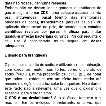
data não recebeu nenhuma
resposta
.
Embora não se devam inalar grandes quantidades do
gás, é seguro tomar
CDS
numa
solução aquosa
por via
oral, intravenosa, bucal
(dentro das membranas
mucosas da boca),
transdérmica
(através da piel) ou
aplicado diretamente na pele, de acordo com
estudos
científicos revistos por pares
. É
eficaz
para tratar
qualquier
infeção bacteriana ou vírica
. Por conseguinte, o
seu uso é considerado muito seguro em
doses
adequadas
.
É usado para branquear?
O precursor, o clorito de sódio, é utilizado em combinação
com oxidantes muito mais fortes, como o clorato de
sódio (NaClO₃), numa proporção de 1:175. (!) É de notar
que todos os oxidantes têm um efeito branqueador, até
mesmo o oxigénio ou a luz solar branqueiam. No entanto,
este facto não é relevante, uma vez que o oxigénio é
essencial para o organismo.
O CDS é um desinfetante?
Sim, o álcool também o é,
mas em termos médicos é irrelevante, uma vez que