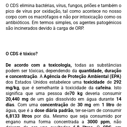
O CDS elimina bactérias, vírus, fungos, priões e também o
pico de vírus por oxidação, tal como acontece no nosso
corpo com os macrófagos e não por intoxicação como os
antibióticos. Em termos simples, os agentes patogénicos
são incinerados devido à carga de ORP.
O CDS é tóxico?
De acordo com a toxicologia,
todas as substâncias
podem ser tóxicas, dependendo da
quantidade, duração
e concentração
. A
Agência de Proteção Ambiental (EPA)
dos Estados Unidos estabelece uma
toxicidade
de
292
mg/kg
, que é semelhante à toxicidade da
cafeína
. Isto
significa que uma pessoa de
70 kg
deveria consumir
20,440 mg
de um gás dissolvido em água durante
14
dias
. Com uma
concentração
de
30 mg
em
1 litro
de
água, que é a
dose diária padrão
, ter-se-iam de consumir
6,8133 litros
por dia. Mesmo que seja consumido por
engano numa forma concentrada a
3000 ppm
, não