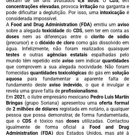
deixam de ser uns avultados
6,8 litros
. O
CDS
, em
concentrações elevadas
, provoca
irritação
na garganta e
pode dificultar a deglutição. Por isso, uma
intoxicação
é
considerada impossível.
A
Food and Drug Administration (FDA)
emitiu um
aviso
sobre a alegada
toxicidade
do
CDS
, sem ter em conta as
doses
nem as diferenças entre o
clorito de sódio
(precursor) e o
dióxido de cloro
como gás dissolvido em
água. Infelizmente, não foram realizados quaisquer
testes
e outras
agências estatais
espalhadas pelo
mundo têm repetido este
aviso
sem indicar
quantidades
que comprovem a sua alegada nocividade. Não foram
fornecidas
quantidades toxicológicas
do gás em
solução
aquosa
para fundamentar a aparente falta de
fundamento deste
aviso indevido
, o que é invulgar e
revela uma grave falta de
profissionalismo
.
Em
2021
, o ilutre empresário mexicano
Pedro Luis Martín
Bringas
(grupo Soriana) apresentou uma
oferta formal
de
2 milhões de dólares
registada em notário, a qualquer
pessoa que possa demonstrar, de forma fundamentada,
que o
CDS
é tóxico nas
doses
utilizadas. Contactou
igualmente de forma oficial a
Food and Drug
Administration (FDA)
dos Estados Unidos, mas até à