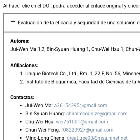
Al hacer clic en el DOI, podrá acceder al enlace original y enco
Evaluación de la eficacia y seguridad de una solución d
Autores:
Jui-Wen Ma 1,2, Bin-Syuan Huang 1, Chu-Wei Hsu 1, Chun-
Afiliaciones:
Unique Biotech Co., Ltd., Rm. 1, 22 F, No. 56, Minsh
Instituto de Bioquímica, Facultad de Ciencias de la
Contactos:
Jui-Wen Ma:
a26154295@gmail.com
Bin-Syuan Huang:
chiralrecognize@gmail.com
Chu-Wei Hsu:
wei751001@gmail.com
Chun-Wei Peng:
f08220927@gmail.com
Ming-Long Cheng:
great.tree00@msa.hinet.net