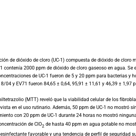
ción de dióxido de cloro (UC-1) compuesta de dióxido de cloro m
1 contenía 2000 ppm de dióxido de cloro gaseoso en agua. Se eva
ncentraciones de UC-1 fueron de 5 y 20 ppm para bacterias y h
/04 y EV71 fueron 84,65 ± 0,64, 95,91 ± 11,61 y 46,39 ± 1,97 
niltetrazolio (MTT) reveló que la viabilidad celular de los fibro
vista en el uso rutinario. Además, 50 ppm de UC-1 no mostró sín
tamiento con 20 ppm de UC-1 durante 24 horas no mostró ninguna 
oncentración de ClO
de hasta 40 ppm en agua potable no mostr
2
esinfectante favorable y una tendencia de perfil de seguridad su