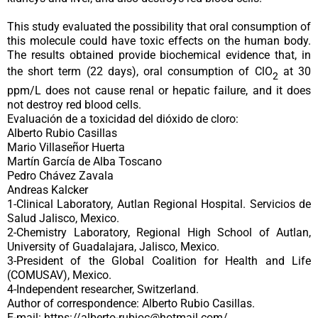
This study evaluated the possibility that oral consumption of
this molecule could have toxic effects on the human body.
The results obtained provide biochemical evidence that, in
the short term (22 days), oral consumption of ClO
at 30
2
ppm/L does not cause renal or hepatic failure, and it does
not destroy red blood cells.
Evaluación de a toxicidad del dióxido de cloro:
Alberto Rubio Casillas
Mario Villaseñor Huerta
Martín García de Alba Toscano
Pedro Chávez Zavala
Andreas Kalcker
1-Clinical Laboratory, Autlan Regional Hospital. Servicios de
Salud Jalisco, Mexico.
2-Chemistry Laboratory, Regional High School of Autlan,
University of Guadalajara, Jalisco, Mexico.
3-President of the Global Coalition for Health and Life
(COMUSAV), Mexico.
4-Independent researcher, Switzerland.
Author of correspondence: Alberto Rubio Casillas.
E-mail: https://alberto-rubioc@hotmail.com/