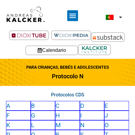
Calendario
PARA CRIANÇAS, BEBÉS E ADOLESCENTES
Protocolo N
Protocolos CDS
A
B
C
D
E
F
G
H
I
J
K
L
M
N
O
P
Q
R
S
T