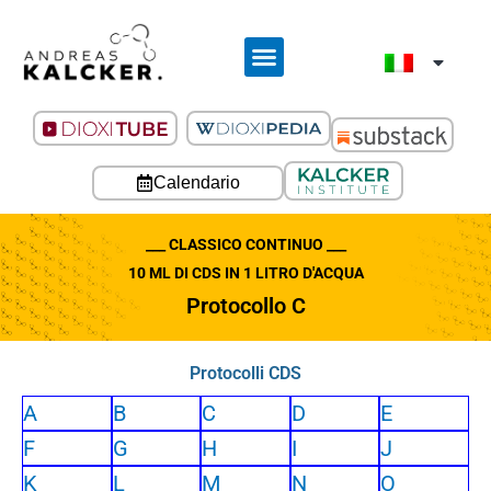
Calendario
___ CLASSICO CONTINUO ___
10 ML DI CDS IN 1 LITRO D'ACQUA
Protocollo C
Protocolli CDS
A
B
C
D
E
F
G
H
I
J
K
L
M
N
O