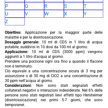
P
Q
R
S
T
U
V
W
X
Y
Z
Obiettivo:
Applicazione per la maggior parte delle
malattie e per la disintossicazione.
Dosaggio generale:
10 ml di CDS in 1 litro di acqua
potabile, suddivisi in 10 dosi da 100 ml al giorno.
Applicazione:
10 ml di CDS (3000 ppm) vengono
aggiunti a 1 litro d’acqua al giorno.
Prendere una porzione ogni ora fino a quando il flacone
non è terminato.
Ciò equivale a una concentrazione sicura di 3 mg per
assunzione o di 30 mg di ClO2 a una concentrazione di
30 ppm nell’acqua al giorno.
Considerazioni:
Non sono stati segnalati effetti
collaterali negativi o interazioni indesiderate. Nel 6% delle
persone sono stati registrati lievi effetti tipo Herxheimer
(disintossicazione) nei primi 5-7 giorni, che sono
temporanei.