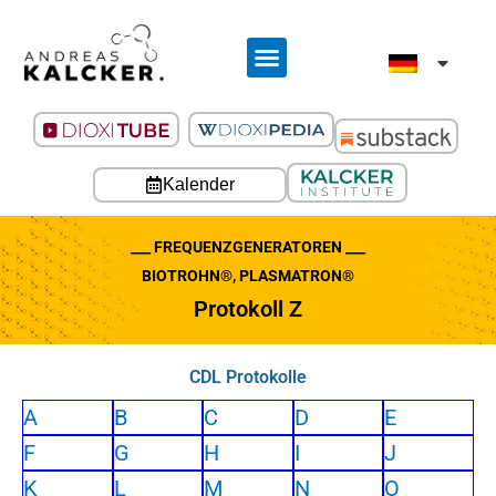
Kalender
___ FREQUENZGENERATOREN ___
BIOTROHN®, PLASMATRON®
Protokoll Z
CDL Protokolle
A
B
C
D
E
F
G
H
I
J
K
L
M
N
O