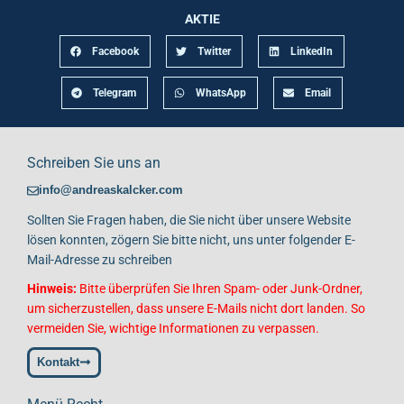
AKTIE
Facebook
Twitter
LinkedIn
Telegram
WhatsApp
Email
Schreiben Sie uns an
info@andreaskalcker.com
Sollten Sie Fragen haben, die Sie nicht über unsere Website
lösen konnten, zögern Sie bitte nicht, uns unter folgender E-
Mail-Adresse zu schreiben
Hinweis:
Bitte überprüfen Sie Ihren Spam- oder Junk-Ordner,
um sicherzustellen, dass unsere E-Mails nicht dort landen. So
vermeiden Sie, wichtige Informationen zu verpassen.
Kontakt