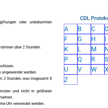
CDL Protoko
giftungen oder unbekannten
A
B
C
F
G
H
I
innahmen über 2 Stunden.
K
L
M
P
Q
R
wohlsein.
U
V
W
nen angewendet werden.
Z
von 2 Stunden, was insgesamt 8
inuten und nicht in größeren
rmehren.
eine Uhr verwendet werden.