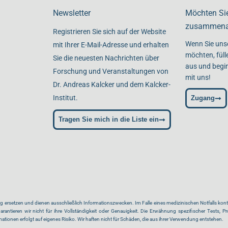
Newsletter
Möchten Si
zusammena
Registrieren Sie sich auf der Website
Wenn Sie uns
mit Ihrer E-Mail-Adresse und erhalten
möchten, füll
Sie die neuesten Nachrichten über
aus und begin
Forschung und Veranstaltungen von
mit uns!
Dr. Andreas Kalcker und dem Kalcker-
Institut.
Zugang
Tragen Sie mich in die Liste ein
ersetzen und dienen ausschließlich Informationszwecken. Im Falle eines medizinischen Notfalls kontakt
rantieren wir nicht für ihre Vollständigkeit oder Genauigkeit. Die Erwähnung spezifischer Tests, Pro
onen erfolgt auf eigenes Risiko. Wir haften nicht für Schäden, die aus ihrer Verwendung entstehen.