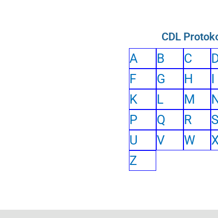
CDL Protoko
A
B
C
F
G
H
I
K
L
M
P
Q
R
U
V
W
Z