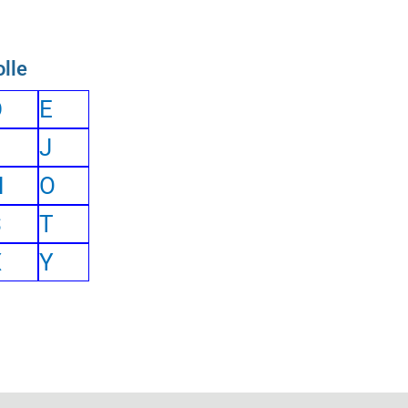
lle
D
E
J
N
O
S
T
X
Y