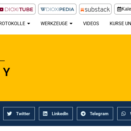
Kal
ROTOKOLLE
WERKZEUGE
VIDEOS
KURSE U
___
 Y
Twitter
LinkedIn
Telegram