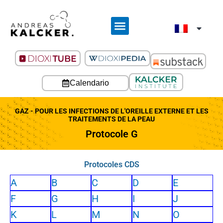
Calendario
GAZ - POUR LES INFECTIONS DE L'OREILLE EXTERNE ET LES
TRAITEMENTS DE LA PEAU
Protocole G
Protocoles CDS
A
B
C
D
E
F
G
H
I
J
K
L
M
N
O