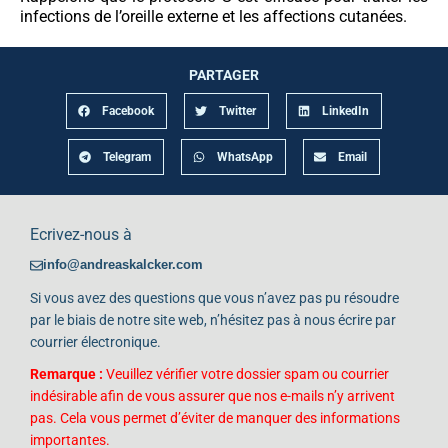
infections de l’oreille externe et les affections cutanées.
PARTAGER
Facebook
Twitter
LinkedIn
Telegram
WhatsApp
Email
Ecrivez-nous à
info@andreaskalcker.com
Si vous avez des questions que vous n’avez pas pu résoudre
par le biais de notre site web, n’hésitez pas à nous écrire par
courrier électronique.
Remarque :
Veuillez vérifier votre dossier spam ou courrier
indésirable afin de vous assurer que nos e-mails n’y arrivent
pas. Cela vous permet d’éviter de manquer des informations
importantes.