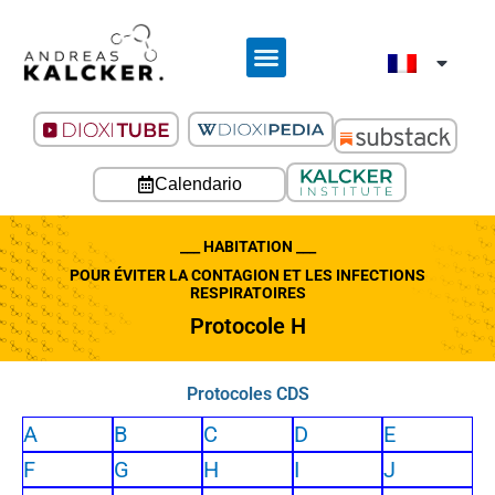
Calendario
___ HABITATION ___
POUR ÉVITER LA CONTAGION ET LES INFECTIONS
RESPIRATOIRES
Protocole H
Protocoles CDS
A
B
C
D
E
F
G
H
I
J