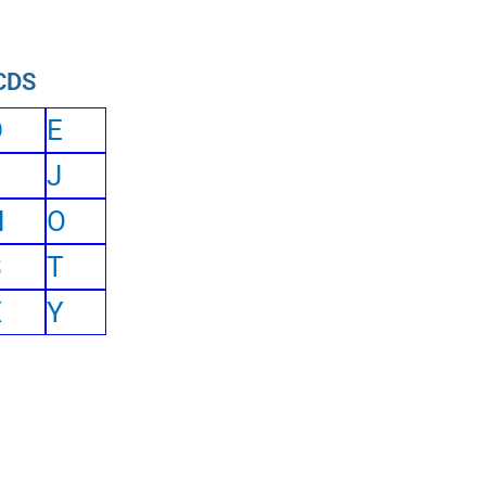
 CDS
D
E
J
N
O
S
T
X
Y