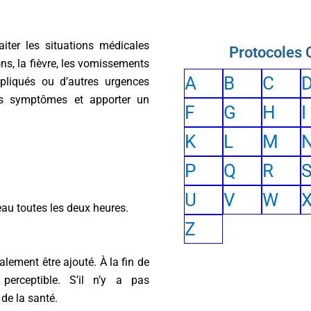
aiter les situations médicales
Protocoles
ions, la fièvre, les vomissements
A
B
C
xpliqués ou d’autres urgences
 les symptômes et apporter un
F
G
H
I
K
L
M
P
Q
R
U
V
W
au toutes les deux heures.
Z
alement être ajouté. À la fin de
 perceptible. S’il n’y a pas
 de la santé.