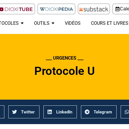
Cale
TOCOLES
OUTILS
VIDÉOS
COURS ET LIVRES
___ URGENCES ___
Protocole U
Twitter
LinkedIn
Telegram