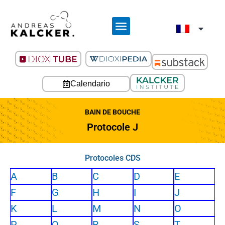
Calendario
BAIN DE BOUCHE
Protocole J
Protocoles CDS
A
B
C
D
E
F
G
H
I
J
K
L
M
N
O
P
Q
R
S
T