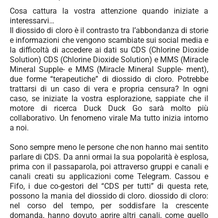
Cosa cattura la vostra attenzione quando iniziate a
interessarvi…
Il diossido di cloro è il contrasto tra l’abbondanza di storie
e informazioni che vengono scambiate sui social media e
la difficoltà di accedere ai dati su CDS (Chlorine Dioxide
Solution) CDS (Chlorine Dioxide Solution) e MMS (Miracle
Mineral Supple- e MMS (Miracle Mineral Supple- ment),
due forme “terapeutiche” di diossido di cloro. Potrebbe
trattarsi di un caso di vera e propria censura? In ogni
caso, se iniziate la vostra esplorazione, sappiate che il
motore di ricerca Duck Duck Go sarà molto più
collaborativo. Un fenomeno virale Ma tutto inizia intorno
a noi.
Sono sempre meno le persone che non hanno mai sentito
parlare di CDS. Da anni ormai la sua popolarità è esplosa,
prima con il passaparola, poi attraverso gruppi e canali e
canali creati su applicazioni come Telegram. Cassou e
Fifo, i due co-gestori del “CDS per tutti” di questa rete,
possono la mania del diossido di cloro. diossido di cloro:
nel corso del tempo, per soddisfare la crescente
domanda, hanno dovuto aprire altri canali, come quello