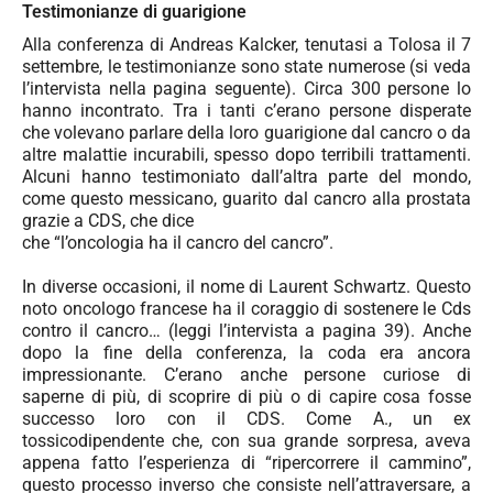
Testimonianze di guarigione
Alla conferenza di Andreas Kalcker, tenutasi a Tolosa il 7
settembre, le testimonianze sono state numerose (si veda
l’intervista nella pagina seguente). Circa 300 persone lo
hanno incontrato. Tra i tanti c’erano persone disperate
che volevano parlare della loro guarigione dal cancro o da
altre malattie incurabili, spesso dopo terribili trattamenti.
Alcuni hanno testimoniato dall’altra parte del mondo,
come questo messicano, guarito dal cancro alla prostata
grazie a CDS, che dice
che “l’oncologia ha il cancro del cancro”.
In diverse occasioni, il nome di Laurent Schwartz. Questo
noto oncologo francese ha il coraggio di sostenere le Cds
contro il cancro… (leggi l’intervista a pagina 39). Anche
dopo la fine della conferenza, la coda era ancora
impressionante. C’erano anche persone curiose di
saperne di più, di scoprire di più o di capire cosa fosse
successo loro con il CDS. Come A., un ex
tossicodipendente che, con sua grande sorpresa, aveva
appena fatto l’esperienza di “ripercorrere il cammino”,
questo processo inverso che consiste nell’attraversare, a