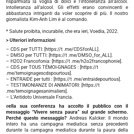
risparmiata la voglia di dolci e l’intolleranza all’alcool.
intolleranza all’alcool. Gli effetti erano convincenti e
abbastanza intriganti da voler scoprire di più. Il nostro
giornalista Kim-Anh Lim è al comando.
* Salute proibita, incurabile, che era ieri, Voedia, 2022.
> Ulteriori informazioni
– CDS per TUTTI: [https://t .me/CDSforALL].
– DMSO per TUTTI: [https://t .me/DMSO_for_ALL].
– H2O2 Francofonia: [https://t .me/h2o2francophonie].
– CDS per TOUS TÉMOI-GNAGES : [https://t
.me/temoignagescdspourtous].
– ENTRAIDE per tutti : [https://t .me/entraidepourtous].
– TESTIMONIANZE DI ANIMATORI: [https://t
.me/temoignagesanimaliers].
– L’Antidoto Universale Francia.
e
ella sua conferenza ha accolto il pubblico con il
messaggio “Vivere senza paura” sul grande schermo.
Perché questo messaggio?
Andreas Kalcker: Il mondo
intero ha una campagna mediatica senza precedenti
durante la campagna mediatica durante la paura della