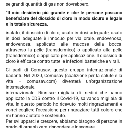
se grandi quantità di gas non dovrebbero.
“Il mio desiderio più grande è che le persone possano
beneficiare del diossido di cloro in modo sicuro e legale
e in totale sicurezza.
inalato, il diossido di cloro, usato in dosi adeguate, usato
in dosi adeguate è innocuo per via orale, endovenosa,
endovenosa, applicato alle mucose della bocca,
attraverso la pelle (transdermico) o applicato alla pelle
(transdermico) o applicato per applicazione. Il diossido di
cloro è efficace contro tutte le infezioni batteriche e virali.
Ci parli di Comusav, questo gruppo internazionale di
badanti. Nel 2020, Comusav (coalizione per la salute e la
vita – comusav.com) diventerà un’organizzazione
internazionale.
internazionale. Riunisce migliaia di medici che hanno
applicato la CDS contro il Covid-19, salvando migliaia di
vite. In questo periodo ho ricevuto molti ringraziamenti e
vorrei cogliere l’occasione per ringraziare tutti coloro che
mi hanno aiutato e sostenuto.
Per svilupparci e crescere, abbiamo bisogno di persone in
grado di organizzare, rispondere e insegnare.