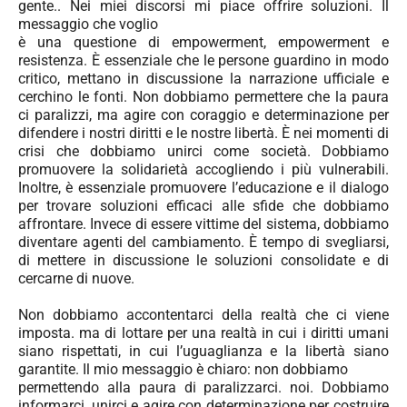
gente.. Nei miei discorsi mi piace offrire soluzioni. Il
messaggio che voglio
è una questione di empowerment, empowerment e
resistenza. È essenziale che le persone guardino in modo
critico, mettano in discussione la narrazione ufficiale e
cerchino le fonti. Non dobbiamo permettere che la paura
ci paralizzi, ma agire con coraggio e determinazione per
difendere i nostri diritti e le nostre libertà. È nei momenti di
crisi che dobbiamo unirci come società. Dobbiamo
promuovere la solidarietà accogliendo i più vulnerabili.
Inoltre, è essenziale promuovere l’educazione e il dialogo
per trovare soluzioni efficaci alle sfide che dobbiamo
affrontare. Invece di essere vittime del sistema, dobbiamo
diventare agenti del cambiamento. È tempo di svegliarsi,
di mettere in discussione le soluzioni consolidate e di
cercarne di nuove.
Non dobbiamo accontentarci della realtà che ci viene
imposta. ma di lottare per una realtà in cui i diritti umani
siano rispettati, in cui l’uguaglianza e la libertà siano
garantite. Il mio messaggio è chiaro: non dobbiamo
permettendo alla paura di paralizzarci. noi. Dobbiamo
informarci, unirci e agire con determinazione per costruire