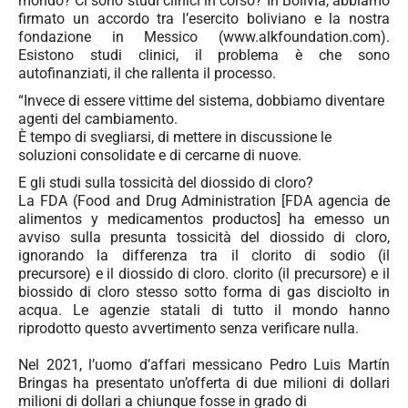
mondo? Ci sono studi clinici in corso? In Bolivia, abbiamo
firmato un accordo tra l’esercito boliviano e la nostra
fondazione in Messico (www.alkfoundation.com).
Esistono studi clinici, il problema è che sono
autofinanziati, il che rallenta il processo.
“Invece di essere vittime del sistema, dobbiamo diventare
agenti del cambiamento.
È tempo di svegliarsi, di mettere in discussione le
soluzioni consolidate e di cercarne di nuove.
E gli studi sulla tossicità del diossido di cloro?
La FDA (Food and Drug Administration [FDA agencia de
alimentos y medicamentos productos] ha emesso un
avviso sulla presunta tossicità del diossido di cloro,
ignorando la differenza tra il clorito di sodio (il
precursore) e il diossido di cloro. clorito (il precursore) e il
biossido di cloro stesso sotto forma di gas disciolto in
acqua. Le agenzie statali di tutto il mondo hanno
riprodotto questo avvertimento senza verificare nulla.
Nel 2021, l’uomo d’affari messicano
Pedro Luis Martín
Bringas ha presentato
un’offerta di due milioni di dollari
milioni di dollari a chiunque fosse in grado di