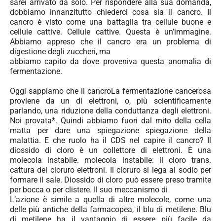
sarei arrivato da solo. Per rispondere alla sua domanda,
dobbiamo innanzitutto chiederci cosa sia il cancro. Il
cancro è visto come una battaglia tra cellule buone e
cellule cattive. Cellule cattive. Questa è un’immagine.
Abbiamo appreso che il cancro era un problema di
digestione degli zuccheri, ma
abbiamo capito da dove proveniva questa anomalia di
fermentazione.
Oggi sappiamo che il cancro
La fermentazione cancerosa
proviene da un
di elettroni, o, più
scientificamente
parlando, una riduzione
della conduttanza degli elettroni.
Noi
provata*. Quindi abbiamo
fuori dal mito della cella
matta
per dare una spiegazione
spiegazione della
malattia.
E che ruolo ha il CDS nel
capire il cancro?
Il
diossido di cloro è un
collettore di elettroni. È una
molecola instabile.
molecola instabile: il cloro trans.
cattura del cloruro
elettroni. Il cloruro si lega al
sodio per
formare il sale. Diossido di cloro
può essere preso tramite
per bocca o per clistere. Il suo meccanismo di
L’azione è simile a quella di altre molecole, come una
delle più antiche della farmacopea, il blu di metilene. Blu
di metilene ha il vantaggio di essere più facile da