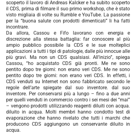
scoperto il lavoro di Andreas Kalcker e ha subito scoperto
il CDS, prima di filmare il suo primo workshop, che è stato
visto migliaia di volte su Rumble e YouTube. La passione
per la “buona salute con prodotti dimenticati” li ha fatti
incontrare.
Da allora, Cassou e Fifo lavorano con energia e
discrezione alla stessa battaglia: far conoscere al più
ampio pubblico possibile la CDS e le sue molteplici
applicazioni a tutti i tipi di patologie, dalle più innocue alle
più gravi. Ma non un CDS qualsiasi. All’inizio”, spiega
Cassou, “ho acquistato CDS già pronti. Me ne sono
pentito dopo tre giorni: non erano veri CDS. Me ne sono
pentito dopo tre giorni: non erano veri CDS. In effetti, i
CDS venduti su Internet non sono
fabbricato secondo le
regole dell’arte spiegate dal suo inventore. dal suo
inventore. Per conservarsi più a lungo – fino a due anni
per quelli venduti in commercio contro i sei mesi dei “mai”
– vengono prodotti utilizzando reagenti diluiti con acqua.
diluito in acqua. Molti membri hanno condotto test di
evaporazione che hanno rivelato che tutti i marchi che
producono CDS aggiungono un conservante diluito in
acqua.