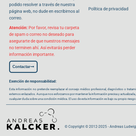
podido resolver a través de nuestra
Política de privacidad
página web, no dude en escribirnos al
correo.
Atención:
Por favor, revisa tu carpeta
de spam o correo no deseado para
asegurarte de que nuestros mensajes
no terminen ahí. Así evitarás perder
información importante.
Contactar
Exención de responsabilidad:
Esta información no pretende reemplazar el consejo médico profesional, diagnóstico o trata
externos enlazados. Aunque nos esforzamos por mantener la información precisa y actualizada, 
cualquier duda sobre una condición médica. El uso de esta información es bajo su propio ries
© Copyright © 2012-2025 - Andreas Ludwig 