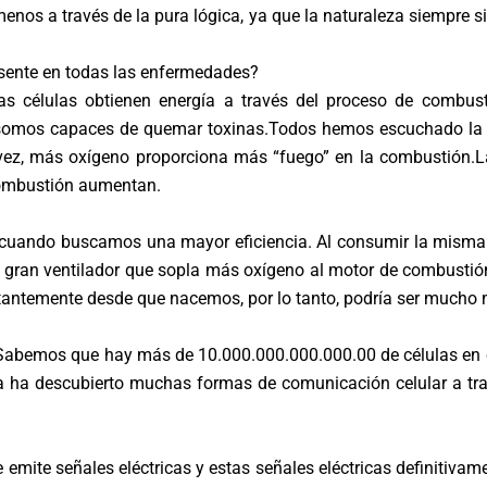
menos a través de la pura lógica, ya que la naturaleza siempre s
sente en todas las enfermedades?
as células obtienen energía a través del proceso de combust
somos capaces de quemar toxinas.Todos hemos escuchado la fra
u vez, más oxígeno proporciona más “fuego” en la combustión.
 combustión aumentan.
cuando buscamos una mayor eficiencia. Al consumir la misma
n gran ventilador que sopla más oxígeno al motor de combusti
tantemente desde que nacemos, por lo tanto, podría ser mucho 
 Sabemos que hay más de 10.000.000.000.000.00 de células en e
 ha descubierto muchas formas de comunicación celular a trav
e emite señales eléctricas y estas señales eléctricas definitiv